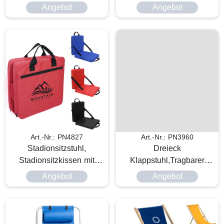
Angebot
Angebot
Art.-Nr.: PN4827
Art.-Nr.: PN3960
Stadionsitzstuhl,
Dreieck
Stadionsitzkissen mit
Klappstuhl,Tragbarer
Rückenstütze
dreieckiger Angelstuhl zum
Angebot
Angebot
Klappen