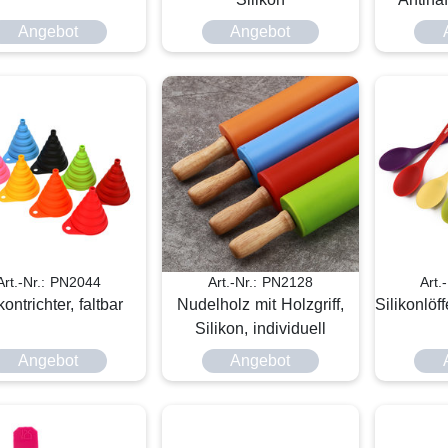
Angebot
Angebot
Art.-Nr.: PN2044
Art.-Nr.: PN2128
Art.
kontrichter, faltbar
Nudelholz mit Holzgriff,
Silikonlöf
Silikon, individuell
Angebot
Angebot