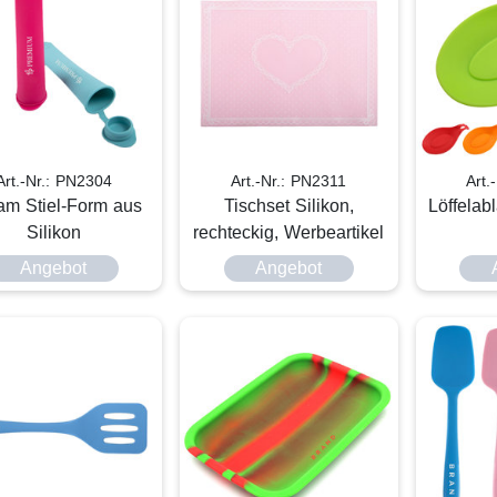
Art.-Nr.: PN2304
Art.-Nr.: PN2311
Art.
am Stiel-Form aus
Tischset Silikon,
Löffelab
Silikon
rechteckig, Werbeartikel
Angebot
Angebot