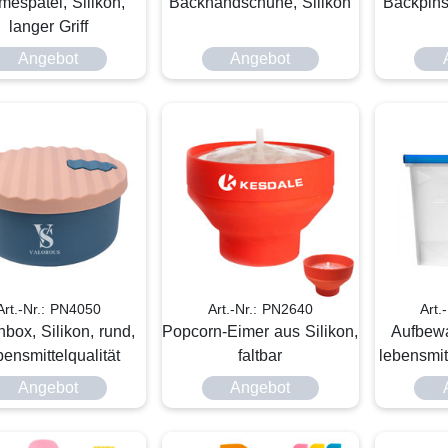
mespatel, Silikon,
Backhandschuhe, Silikon
Backpinse
langer Griff
Angebot
Angebot
Art.-Nr.: PN4050
Art.-Nr.: PN2640
Art.
box, Silikon, rund,
Popcorn-Eimer aus Silikon,
Aufbew
ensmittelqualität
faltbar
lebensmit
Angebot
Angebot