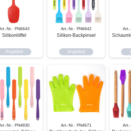
Art.-Nr.: PN6643
Art.-Nr.: PN6642
Art.
Silikonlöffel
Silikon-Backpinsel
Schaumlö
Angebot
Angebot
Art.-Nr.: PN4830
Art.-Nr.: PN4671
Art.