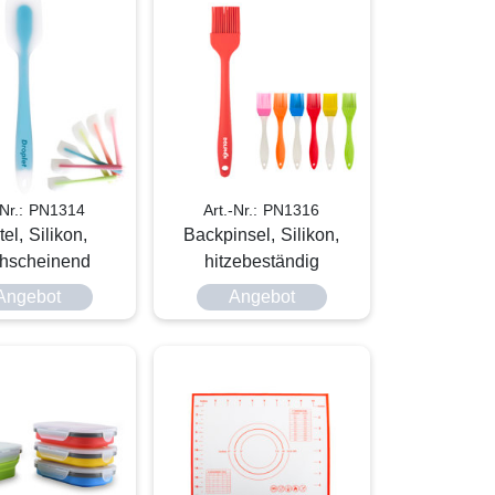
-Nr.: PN1314
Art.-Nr.: PN1316
el, Silikon,
Backpinsel, Silikon,
chscheinend
hitzebeständig
Angebot
Angebot