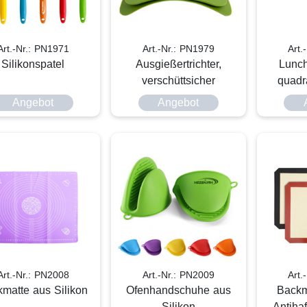
Art.-Nr.: PN1971
Art.-Nr.: PN1979
Art.
Silikonspatel
Ausgießertrichter,
Lunch
verschüttsicher
quadra
Angebot
Angebot
Art.-Nr.: PN2008
Art.-Nr.: PN2009
Art.
matte aus Silikon
Ofenhandschuhe aus
Backma
Silikon
Antiha