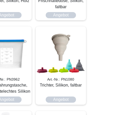
l, Silikon, Holz
Frischhaltedose, Silikon,
faltbar
Angebot
Angebot
-Nr.: PN3962
Art.-Nr.: PN1080
ahrungstasche,
Trichter, Silikon, faltbar
telechtes Silikon
Angebot
Angebot