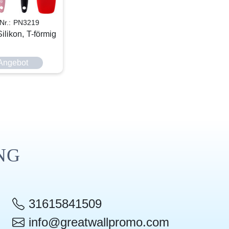
-Nr.: PN3219
Silikon, T-förmig
Angebot
NG
31615841509
info@greatwallpromo.com