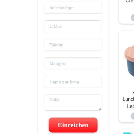
Cre
Lunch
Leb
Einreichen