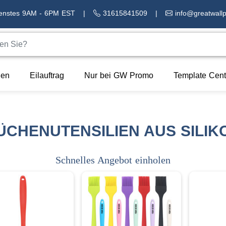
ienstes 9AM - 6PM EST
|
31615841509
|
info@greatwall
en
Eilauftrag
Nur bei GW Promo
Template Cent
ÜCHENUTENSILIEN AUS SILIK
Schnelles Angebot einholen