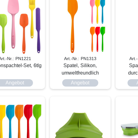
Art.-Nr.: PN1221
Art.-Nr.: PN1313
Art.
onspachtel-Set, 6tlg
Spatel, Silikon,
Spat
umweltfreundlich
dur
Angebot
Angebot