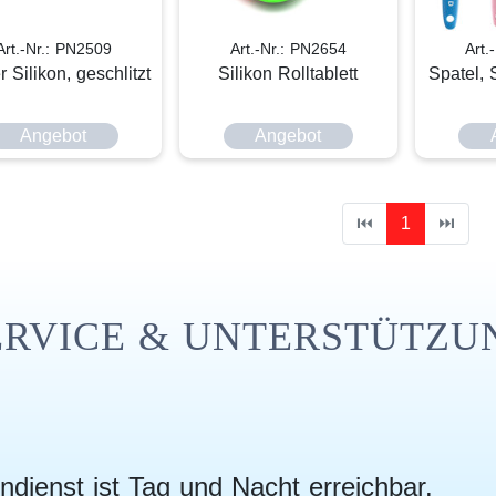
Art.-Nr.: PN2509
Art.-Nr.: PN2654
Art.
r Silikon, geschlitzt
Silikon Rolltablett
Spatel, 
Angebot
Angebot
⏮
1
⏭
ERVICE & UNTERSTÜTZU
ndienst ist Tag und Nacht erreichbar.