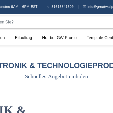
ienstes 9AM - 6PM EST
|
31615841509
|
info@greatwall
en
Eilauftrag
Nur bei GW Promo
Template Cent
TRONIK & TECHNOLOGIEPRO
Schnelles Angebot einholen
IK &