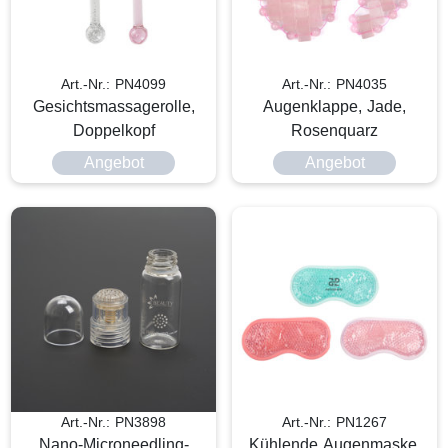
Art.-Nr.: PN4099
Art.-Nr.: PN4035
Gesichtsmassagerolle,
Augenklappe, Jade,
Doppelkopf
Rosenquarz
Angebot
Angebot
Art.-Nr.: PN3898
Art.-Nr.: PN1267
Nano-Microneedling-
Kühlende Augenmaske,