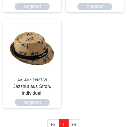
Spitzenband
Angebot
Angebot
Art.-Nr.: PN2768
Jazzhut aus Stroh,
individuell
Angebot
⏮
1
⏭